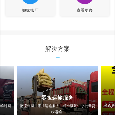
搬家搬厂
查看更多
解决方案
零担运输服务
运输时间
物流公司，零担运输服务，精准满足中小批量货
长途搬
物运输···