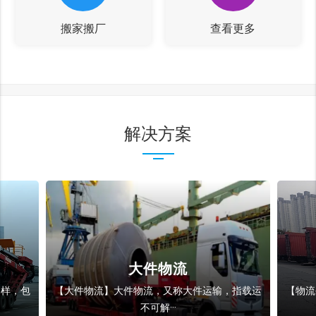
搬家搬厂
查看更多
解决方案
整车运输
，指载运
【物流公司】‌整车运输的主要优势在于运输时间
物流公
短、···